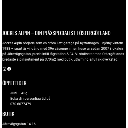
JOCKES ALPIN – DIN PJÄXSPECIALIST I ÖSTERGÖTLAND
Jockes Alpin började som en dröm i ett garage på Ryttarhagen i Mjölby vintern
1988 – snart är vi igång med 39e säsongen men huserar sedan 2007 i lokalen
på Järnvägsgatan, precis intill tågstation & E4. Vi stoltserar med Östergötlands
bredaste alpinsortiment på 370m2 med butik, uthyrning & full skidverkstad.
Instagram
Facebook
ÖPPETTIDER
Juni – Aug
Boka din personliga tid på
070-6077479
BUTIK
Järnvägsgatan 14-16