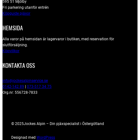
595 51 Mjölby
Fri parkering utanför entrén
Köpguide pjäxor
HEMSIDA
Alla varor på hemsidan är lagervaror i butiken, med reservation för
slutförsäljning.
Köpvillkor
KONTAKTA OSS
info@jockesalpinservice.se
0142-142 89
|
073-517 34 75
Org.nr: 556728-7833
© 2025
Jockes Alpin – Din pjäxspecialist i Östergötland
Designad med
WordPress