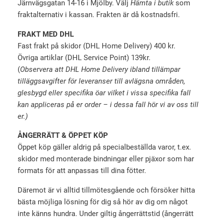
Järnvägsgatan 14-16 i Mjölby. Välj
Hämta i butik
som
fraktalternativ i kassan. Frakten är då kostnadsfri.
FRAKT MED DHL
Fast frakt på skidor (DHL Home Delivery) 400 kr.
Övriga artiklar (DHL Service Point) 139kr.
(
Observera att DHL Home Delivery ibland tillämpar
tilläggsavgifter för leveranser till avlägsna områden,
glesbygd eller specifika öar vilket i vissa specifika fall
kan appliceras på er order – i dessa fall hör vi av oss till
er.)
ÅNGERRÄTT & ÖPPET KÖP
Öppet köp gäller aldrig på specialbeställda varor, t.ex.
skidor med monterade bindningar eller pjäxor som har
formats för att anpassas till dina fötter.
Däremot är vi alltid tillmötesgående och försöker hitta
bästa möjliga lösning för dig så hör av dig om något
inte känns hundra. Under giltig ångerrättstid (ångerrätt