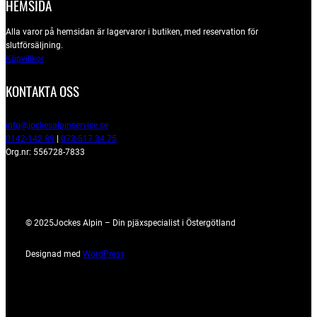
HEMSIDA
Alla varor på hemsidan är lagervaror i butiken, med reservation för
slutförsäljning.
Köpvillkor
KONTAKTA OSS
info@jockesalpinservice.se
0142-142 89
|
073-517 34 75
Org.nr: 556728-7833
© 2025
Jockes Alpin – Din pjäxspecialist i Östergötland
Designad med
WordPress