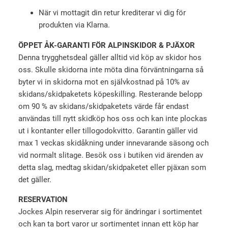
När vi mottagit din retur krediterar vi dig för
produkten via Klarna.
ÖPPET ÅK-GARANTI FÖR ALPINSKIDOR & PJÄXOR
Denna trygghetsdeal gäller alltid vid köp av skidor hos
oss. Skulle skidorna inte möta dina förväntningarna så
byter vi in skidorna mot en självkostnad på 10% av
skidans/skidpaketets köpeskilling. Resterande belopp
om 90 % av skidans/skidpaketets värde får endast
användas till nytt skidköp hos oss och kan inte plockas
ut i kontanter eller tillogodokvitto. Garantin gäller vid
max 1 veckas skidåkning under innevarande säsong och
vid normalt slitage. Besök oss i butiken vid ärenden av
detta slag, medtag skidan/skidpaketet eller pjäxan som
det gäller.
RESERVATION
Jockes Alpin reserverar sig för ändringar i sortimentet
och kan ta bort varor ur sortimentet innan ett köp har