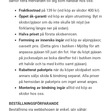
därför flera mervärden till dig som handlar hos oss:
Fraktkostnad
på 139 kr (vid köp av skidor 400 kr).
Öppet åk-garanti
vid köp av alpin utrustning. Byt in
skidor/pjäxor om du inte skulle bli nöjd (se
förklaring längre ner på sidan).
Halva priset
på första skidservicen.
Formning av innersko ingår
vid köp av alpinpjäxor,
oavsett pris. (Detta görs i butiken i Mjölby för att
anpassa pjäxan till just din fot. Har du köpt pjäxan
på jockesalpin.se boka därefter tid i butiken inom
ett halvår och ta med kvitto samt pjäxan).
Rabatterat paketpris
när du köper skidpaket som
annars säljs skida & bindning separat. Alla priser
på hemsidan är paketpris om inget annat anges.
Montering av bindning ingår
alltid vid köp av
skidor hos oss.
BESTÄLLNINGSFÖRFARANDE
Beställning via webbshopen är enkel, gör såhär: