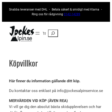
Hoppa
Snabba leveranser med DHL ・ Betala säkert & smidigt med Klarna ・
till
Ring oss för rådgivning
0142-14289
innehåll
Sök
Köpvillkor
Här finner du information gällande ditt köp.
Du kontaktar oss enklast på info@jockesalpinservice.se
MERVÄRDEN VID KÖP (ÄVEN REA)
Vi vill ge dig den absolut bästa skidupplevelsen och har