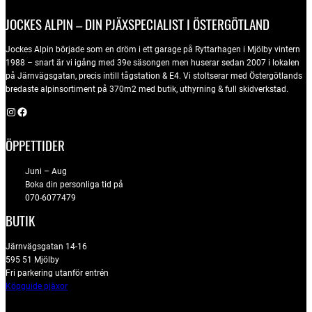
JOCKES ALPIN – DIN PJÄXSPECIALIST I ÖSTERGÖTLAND
Jockes Alpin började som en dröm i ett garage på Ryttarhagen i Mjölby vintern
1988 – snart är vi igång med 39e säsongen men huserar sedan 2007 i lokalen
på Järnvägsgatan, precis intill tågstation & E4. Vi stoltserar med Östergötlands
bredaste alpinsortiment på 370m2 med butik, uthyrning & full skidverkstad.
Instagram
Facebook
ÖPPETTIDER
Juni – Aug
Boka din personliga tid på
070-6077479
BUTIK
Järnvägsgatan 14-16
595 51 Mjölby
Fri parkering utanför entrén
Köpguide pjäxor