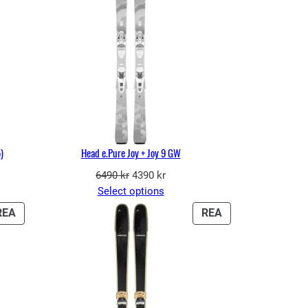
)
Head e.Pure Joy + Joy 9 GW
Det
Det
6490
kr
4390
kr
de
ursprungliga
nuvarande
Select options
priset
priset
PRODUKTER
PRODUKTER
REA
REA
var:
är:
PÅ
PÅ
6490 kr.
4390 kr.
REA
REA