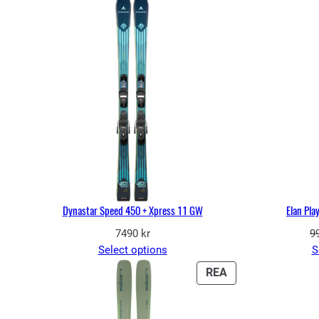
Dynastar Speed 450 + Xpress 11 GW
Elan Pla
7490
kr
9
Select options
S
PRODUKTER
REA
PÅ
REA