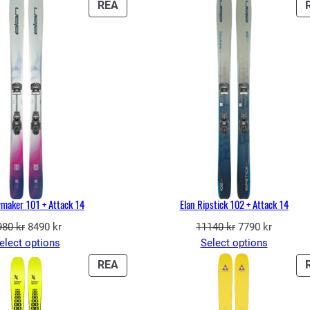
PRODUKTER
REA
PÅ
REA
ymaker 101 + Attack 14
Elan Ripstick 102 + Attack 14
Det
Det
Det
Det
980
kr
8490
kr
11140
kr
7790
kr
ursprungliga
nuvarande
ursprungliga
nuvaran
elect options
Select options
priset
priset
priset
priset
PRODUKTER
REA
var:
är:
var:
är:
PÅ
9980 kr.
8490 kr.
11140 kr.
7790 kr.
REA