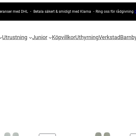
eranser med DHL ・ Betala säkert & smidigt med Klarna ・Ring oss för rådgivning
Utrustning
Junior
Köpvillkor
Uthyrning
Verkstad
Barnb