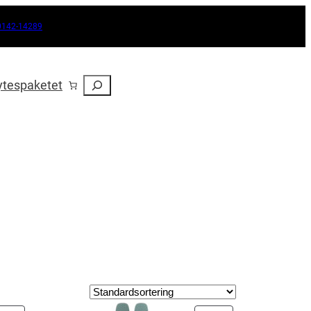
0142-14289
Sök
ytespaketet