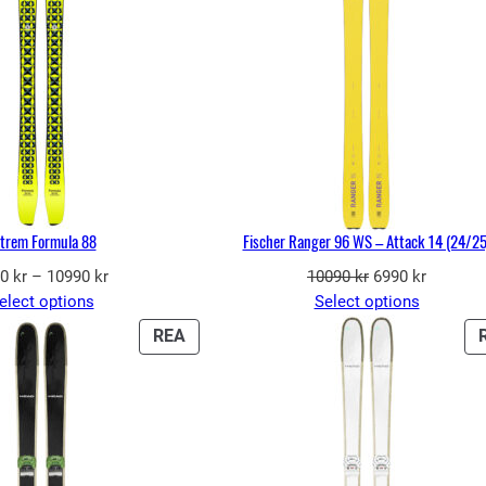
trem Formula 88
Fischer Ranger 96 WS – Attack 14 (24/25
Prisintervall:
Det
Det
90
kr
–
10990
kr
10090
kr
6990
kr
9190 kr
ursprungliga
nuvaran
elect options
Select options
till
priset
priset
PRODUKTER
REA
10990 kr
var:
är:
PÅ
10090 kr.
6990 kr.
REA