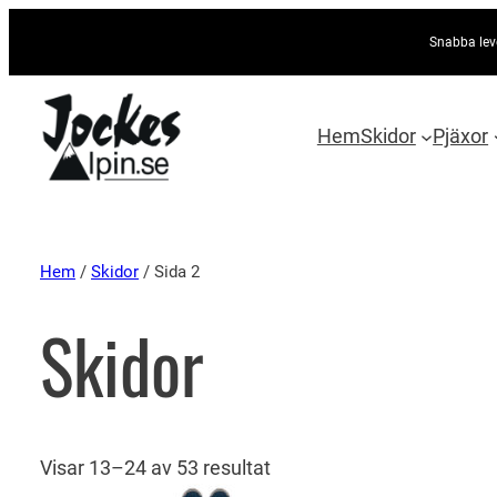
Snabba lev
Hem
Skidor
Pjäxor
Hem
/
Skidor
/ Sida 2
Skidor
Visar 13–24 av 53 resultat