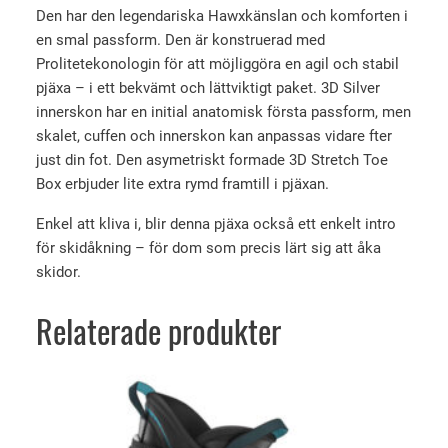
s
ä
Den har den legendariska Hawxkänslan och komforten i
a
e
r
en smal passform. Den är konstruerad med
8
t
:
Prolitetekonologin för att möjliggöra en agil och stabil
5
pjäxa – i ett bekvämt och lättviktigt paket. 3D Silver
v
3
W
innerskon har en initial anatomisk första passform, men
G
a
5
skalet, cuffen och innerskon kan anpassas vidare fter
W
r
9
just din fot. Den asymetriskt formade 3D Stretch Toe
(
:
2
Box erbjuder lite extra rymd framtill i pjäxan.
2
4
3
Enkel att kliva i, blir denna pjäxa också ett enkelt intro
4
k
/
för skidåkning – för dom som precis lärt sig att åka
9
r
2
skidor.
4
0
.
)
Relaterade produkter
m
k
ä
r
n
.
g
d