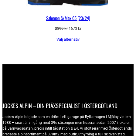
Salomon S/Max 65 (23/24)
Det
Det
2390
kr
1673
kr
ursprungliga
nuvarande
Välj alternativ
priset
priset
var:
är:
2390 kr.
1673 kr.
JOCKES ALPIN – DIN PJÄXSPECIALIST I ÖSTERGÖTLAND
Jockes Alpin började som en dröm i ett garage på Ryttarhagen i Mjölby vintern
1988 – snart är vi igång med 39e säsongen men huserar sedan 2007 i lokalen
på Järnvägsgatan, precis intill tågstation & E4. Vi stoltserar med Östergötlands
bredaste alpinsortiment på 370m2 med butik, uthyrning & full skidverkstad.