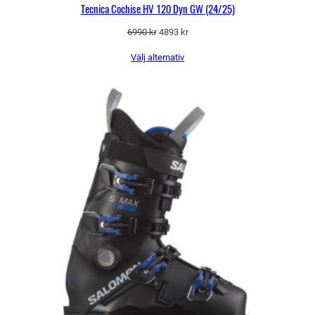
Tecnica Cochise HV 120 Dyn GW (24/25)
Det
Det
6990
kr
4893
kr
ursprungliga
nuvarande
Välj alternativ
priset
priset
var:
är:
6990 kr.
4893 kr.