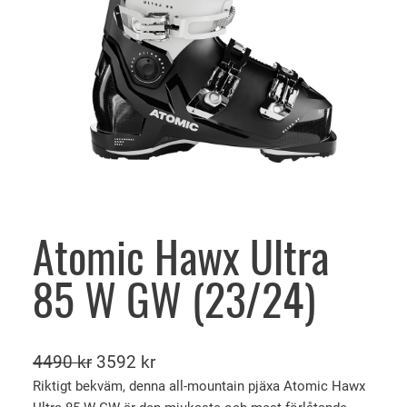
Atomic Hawx Ultra
85 W GW (23/24)
D
D
4490
kr
3592
kr
e
e
Riktigt bekväm, denna all-mountain pjäxa Atomic Hawx