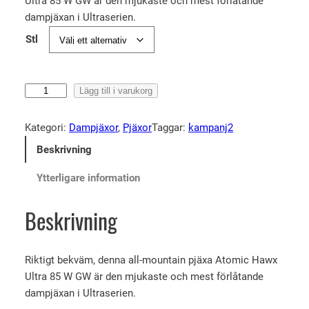
Ultra 85 W GW är den mjukaste och mest förlåtande
t
t
dampjäxan i Ultraserien.
u
n
Stl
r
u
s
v
p
a
A
Lägg till i varukorg
r
r
t
u
a
o
Kategori:
Dampjäxor
, 
Pjäxor
Taggar:
kampanj2
n
n
m
Beskrivning
i
g
d
c
l
e
Ytterligare information
H
i
p
a
Beskrivning
g
r
w
a
i
x
p
s
U
Riktigt bekväm, denna all-mountain pjäxa Atomic Hawx
l
r
e
Ultra 85 W GW är den mjukaste och mest förlåtande
t
i
t
dampjäxan i Ultraserien.
r