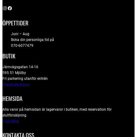
Instagram
Facebook
ÖPPETTIDER
Juni – Aug
Boka din personliga tid på
070-6077479
BUTIK
Järnvägsgatan 14-16
595 51 Mjölby
Fri parkering utanför entrén
Köpguide pjäxor
HEMSIDA
Alla varor på hemsidan är lagervaror i butiken, med reservation för
slutförsäljning.
Köpvillkor
KONTAKTA OSS