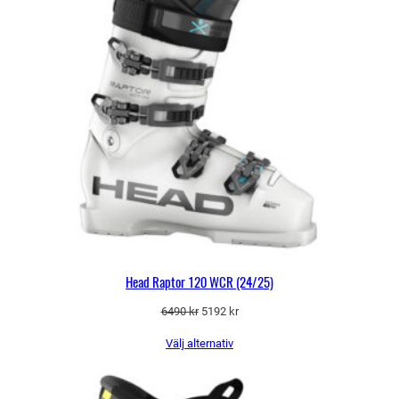
Head Raptor 120 WCR (24/25)
Det
Det
6490
kr
5192
kr
ursprungliga
nuvarande
Välj alternativ
priset
priset
var:
är:
6490 kr.
5192 kr.