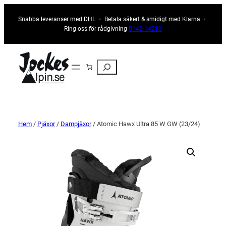
Snabba leveranser med DHL ・ Betala säkert & smidigt med Klarna ・
Ring oss för rådgivning
0142-14289
Sök
Hem
/
Pjäxor
/
Dampjäxor
/ Atomic Hawx Ultra 85 W GW (23/24)