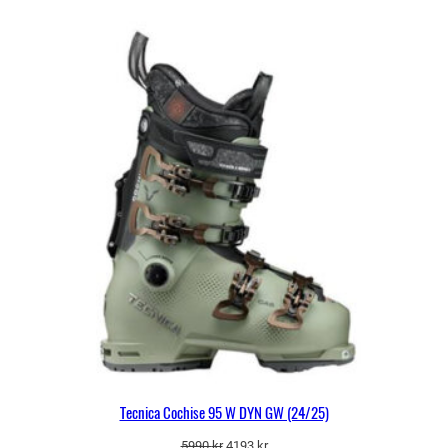
Tecnica Cochise 95 W DYN GW (24/25)
Det
Det
5990
kr
4193
kr