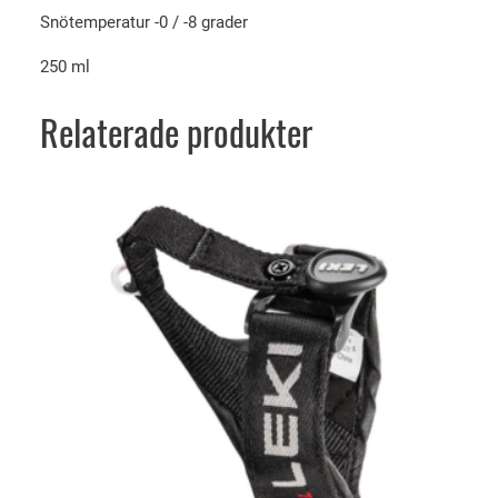
t
Snötemperatur -0 / -8 grader
r
o
250 ml
s
t
Relaterade produkter
a
t
i
c
0
°
c
/
-
8
°
c
m
ä