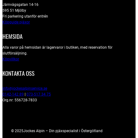
Järnvägsgatan 14-16
595 51 Mjölby
Fri parkering utanför entrén
Köpguide pjäxor
HEMSIDA
Alla varor på hemsidan är lagervaror i butiken, med reservation för
slutförsäljning.
Köpvillkor
KONTAKTA OSS
info@jockesalpinservice.se
0142-142 89
|
073-517 34 75
Org.nr: 556728-7833
© 2025
Jockes Alpin – Din pjäxspecialist i Östergötland