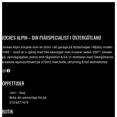
JOCKES ALPIN – DIN PJÄXSPECIALIST I ÖSTERGÖTLAND
Jockes Alpin började som en dröm i ett garage på Ryttarhagen i Mjölby vintern
1988 – snart är vi igång med 39e säsongen men huserar sedan 2007 i lokalen
på Järnvägsgatan, precis intill tågstation & E4. Vi stoltserar med Östergötlands
bredaste alpinsortiment på 370m2 med butik, uthyrning & full skidverkstad.
Instagram
Facebook
ÖPPETTIDER
Juni – Aug
Boka din personliga tid på
070-6077479
BUTIK