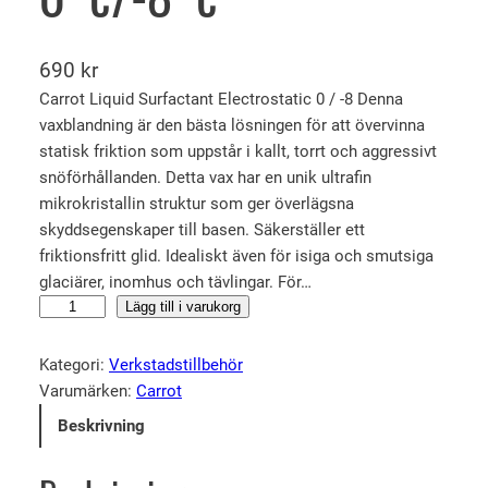
690
kr
Carrot Liquid Surfactant Electrostatic 0 / -8 Denna
vaxblandning är den bästa lösningen för att övervinna
statisk friktion som uppstår i kallt, torrt och aggressivt
snöförhållanden. Detta vax har en unik ultrafin
mikrokristallin struktur som ger överlägsna
skyddsegenskaper till basen. Säkerställer ett
friktionsfritt glid. Idealiskt även för isiga och smutsiga
glaciärer, inomhus och tävlingar. För…
C
Lägg till i varukorg
a
r
Kategori:
Verkstadstillbehör
r
Varumärken:
Carrot
o
Beskrivning
t
L