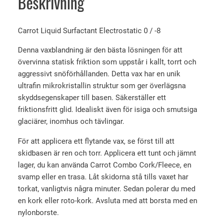
Beskrivning
i
q
u
Carrot Liquid Surfactant Electrostatic 0 / -8
i
d
Denna vaxblandning är den bästa lösningen för att
S
övervinna statisk friktion som uppstår i kallt, torrt och
u
aggressivt snöförhållanden. Detta vax har en unik
r
ultrafin mikrokristallin struktur som ger överlägsna
f
skyddsegenskaper till basen. Säkerställer ett
a
friktionsfritt glid. Idealiskt även för isiga och smutsiga
c
glaciärer, inomhus och tävlingar.
t
För att applicera ett flytande vax, se först till att
a
skidbasen är ren och torr. Applicera ett tunt och jämnt
n
lager, du kan använda Carrot Combo Cork/Fleece, en
t
svamp eller en trasa. Låt skidorna stå tills vaxet har
E
torkat, vanligtvis några minuter. Sedan polerar du med
l
en kork eller roto-kork. Avsluta med att borsta med en
e
nylonborste.
c