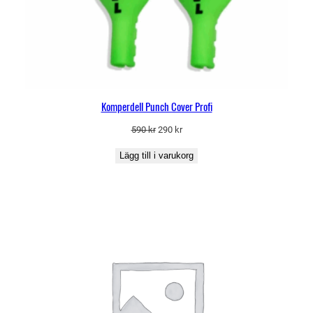
Komperdell Punch Cover Profi
Det
Det
590
kr
290
kr
ursprungliga
nuvarande
Lägg till i varukorg
priset
priset
var:
är:
590 kr.
290 kr.