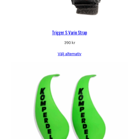
n
g
d
Trigger S Vario Strap
390
kr
Välj alternativ