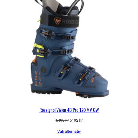
Rossignol Vizion 4B Pro 120 MV GW
Det
Det
6490
kr
5192
kr
ursprungliga
nuvarande
Välj alternativ
priset
priset