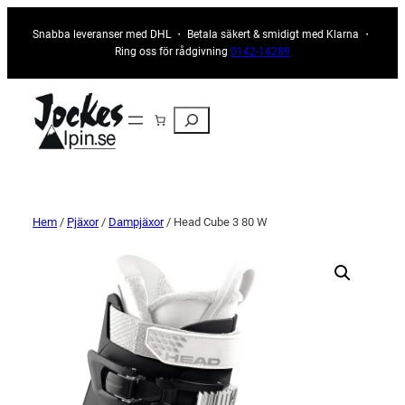
Snabba leveranser med DHL ・ Betala säkert & smidigt med Klarna ・
Ring oss för rådgivning
0142-14289
Sök
Hem
/
Pjäxor
/
Dampjäxor
/ Head Cube 3 80 W