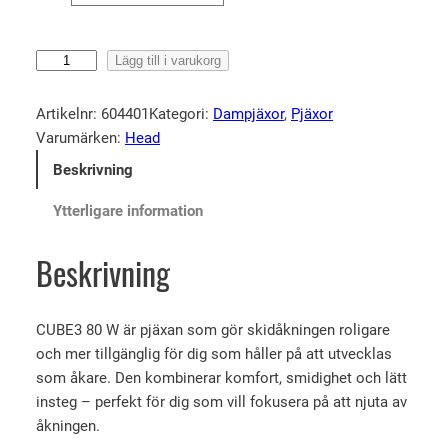
H
Lägg till i varukorg
e
a
Artikelnr:
604401
Kategori:
Dampjäxor
, 
Pjäxor
d
Varumärken:
Head
C
Beskrivning
u
b
Ytterligare information
e
3
Beskrivning
8
0
W
CUBE3 80 W är pjäxan som gör skidåkningen roligare
m
och mer tillgänglig för dig som håller på att utvecklas
ä
som åkare. Den kombinerar komfort, smidighet och lätt
n
insteg – perfekt för dig som vill fokusera på att njuta av
g
åkningen.
d