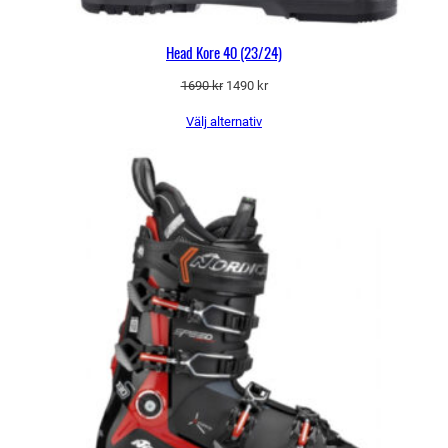
Head Kore 40 (23/24)
Det
Det
1690
kr
1490
kr
ursprungliga
nuvarande
Välj alternativ
priset
priset
var:
är:
1690 kr.
1490 kr.