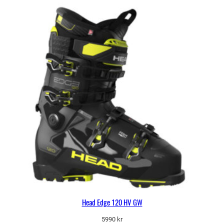
var:
är:
6490 kr.
5192 kr.
Head Edge 120 HV GW
5990
kr