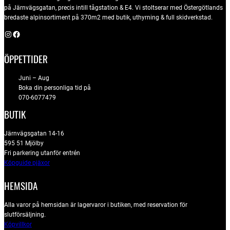
på Järnvägsgatan, precis intill tågstation & E4. Vi stoltserar med Östergötlands
bredaste alpinsortiment på 370m2 med butik, uthyrning & full skidverkstad.
Instagram
Facebook
ÖPPETTIDER
Juni – Aug
Boka din personliga tid på
070-6077479
BUTIK
Järnvägsgatan 14-16
595 51 Mjölby
Fri parkering utanför entrén
Köpguide pjäxor
HEMSIDA
Alla varor på hemsidan är lagervaror i butiken, med reservation för
slutförsäljning.
Köpvillkor