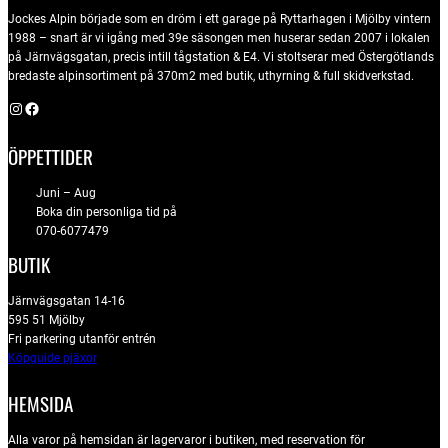
Jockes Alpin började som en dröm i ett garage på Ryttarhagen i Mjölby vintern
1988 – snart är vi igång med 39e säsongen men huserar sedan 2007 i lokalen
på Järnvägsgatan, precis intill tågstation & E4. Vi stoltserar med Östergötlands
bredaste alpinsortiment på 370m2 med butik, uthyrning & full skidverkstad.
Instagram
Facebook
ÖPPETTIDER
Juni – Aug
Boka din personliga tid på
070-6077479
BUTIK
Järnvägsgatan 14-16
595 51 Mjölby
Fri parkering utanför entrén
Köpguide pjäxor
HEMSIDA
Alla varor på hemsidan är lagervaror i butiken, med reservation för