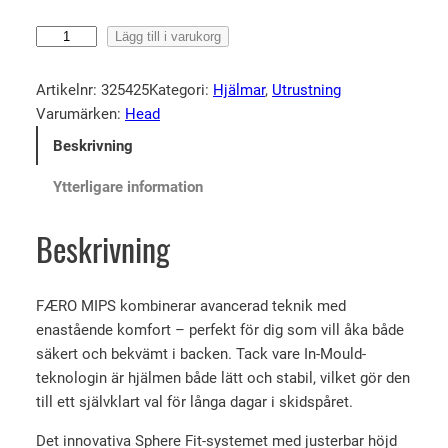
H
Lägg till i varukorg
e
a
Artikelnr:
325425
Kategori:
Hjälmar
, 
Utrustning
d
Varumärken:
Head
F
Beskrivning
a
e
Ytterligare information
r
o
Beskrivning
M
i
p
FÆRO MIPS kombinerar avancerad teknik med
s
enastående komfort – perfekt för dig som vill åka både
m
säkert och bekvämt i backen. Tack vare In-Mould-
ä
teknologin är hjälmen både lätt och stabil, vilket gör den
n
till ett självklart val för långa dagar i skidspåret.
g
Det innovativa Sphere Fit-systemet med justerbar höjd
d