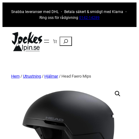
Snabba leveranser med DHL ・ Betala säkert & smidigt med Klarna ・
Ring oss för rådgivning
0142-14289
Sök
Hem
/
Utrustning
/
Hjälmar
/ Head Faero Mips