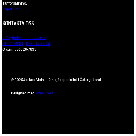
slutförsäljning.
Köpvillkor
KONTAKTA OSS
info@jockesalpinservice.se
0142-142 89
|
073-517 34 75
Org.nr: 556728-7833
© 2025
Jockes Alpin – Din pjäxspecialist i Östergötland
Designad med
WordPress