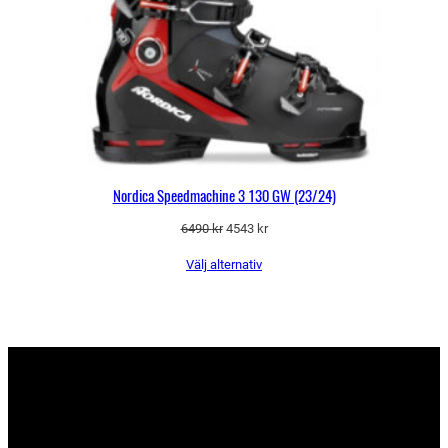
Nordica Speedmachine 3 130 GW (23/24)
Det
Det
6490
kr
4543
kr
ursprungliga
nuvarande
Välj alternativ
priset
priset
var:
är:
6490 kr.
4543 kr.