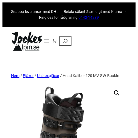
Snabba leveranser med DHL ・ Betala säkert & smidigt med Klarna ・
Ring oss för rådgivning
0142-14289
Sök
Hem
/
Pjäxor
/
Unisexpjäxor
/ Head Kaliber 120 MV GW Buckle