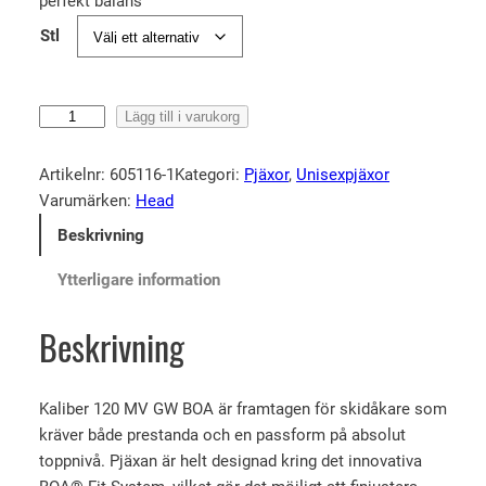
perfekt balans
Stl
H
Lägg till i varukorg
e
a
Artikelnr:
605116-1
Kategori:
Pjäxor
, 
Unisexpjäxor
d
Varumärken:
Head
K
Beskrivning
a
l
Ytterligare information
i
b
Beskrivning
e
r
1
Kaliber 120 MV GW BOA är framtagen för skidåkare som
2
kräver både prestanda och en passform på absolut
0
toppnivå. Pjäxan är helt designad kring det innovativa
M