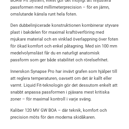
BOA® Fit System, vilket gör det möjligt att finjustera
V
passformen med millimeterprecision – för en jämn,
G
omslutande känsla runt hela foten.
W
Den dubbelinjicerade konstruktionen kombinerar styvare
B
plast i bakdelen för maximal kraftöverföring med
u
mjukare material och en vinklad överlappning över foten
c
för ökad komfort och enkel påtagning. Med sin 100 mm
k
medelvolymsläst får du en naturligt anatomisk
l
passform som ger både stabilitet och rörelsefrihet.
e
m
Innerskon Synapse Pro har invävt grafen som hjälper till
ä
att reglera temperaturen, oavsett om det är kallt eller
n
varmt. Liquid Fit-teknologin gör det dessutom enkelt att
g
snabbt anpassa passformen i pjäxans mest kritiska
d
zoner – för maximal kontroll i varje sväng.
Kaliber 120 MV GW BOA – där teknik, komfort och
precision möts för den moderna skidåkaren.