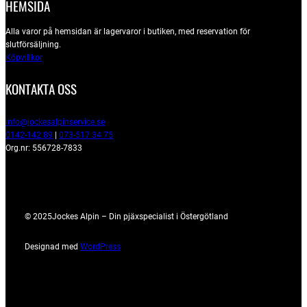
HEMSIDA
Alla varor på hemsidan är lagervaror i butiken, med reservation för
slutförsäljning.
Köpvillkor
KONTAKTA OSS
info@jockesalpinservice.se
0142-142 89
|
073-517 34 75
Org.nr: 556728-7833
© 2025
Jockes Alpin – Din pjäxspecialist i Östergötland
Designad med
WordPress