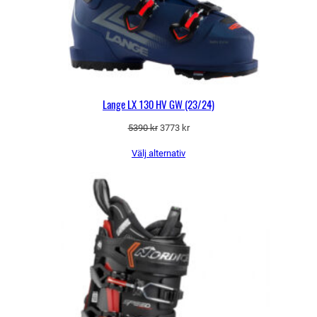
Lange LX 130 HV GW (23/24)
Det
Det
5390
kr
3773
kr
ursprungliga
nuvarande
Välj alternativ
priset
priset
var:
är:
5390 kr.
3773 kr.