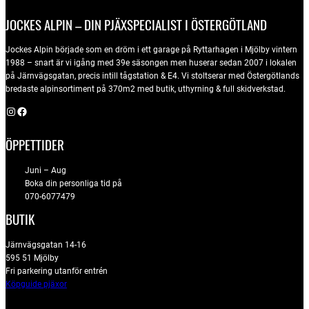
JOCKES ALPIN – DIN PJÄXSPECIALIST I ÖSTERGÖTLAND
Jockes Alpin började som en dröm i ett garage på Ryttarhagen i Mjölby vintern
1988 – snart är vi igång med 39e säsongen men huserar sedan 2007 i lokalen
på Järnvägsgatan, precis intill tågstation & E4. Vi stoltserar med Östergötlands
bredaste alpinsortiment på 370m2 med butik, uthyrning & full skidverkstad.
Instagram
Facebook
ÖPPETTIDER
Juni – Aug
Boka din personliga tid på
070-6077479
BUTIK
Järnvägsgatan 14-16
595 51 Mjölby
Fri parkering utanför entrén
Köpguide pjäxor