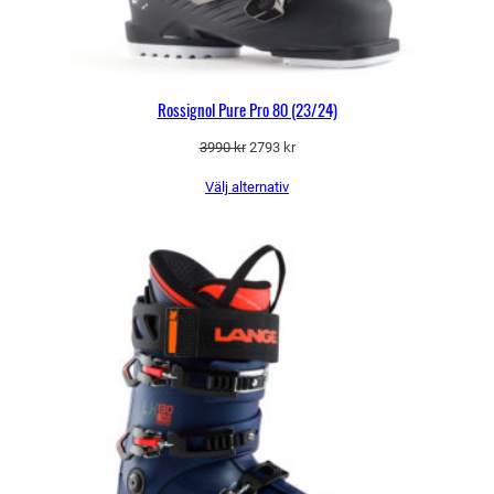
Rossignol Pure Pro 80 (23/24)
Det
Det
3990
kr
2793
kr
ursprungliga
nuvarande
Välj alternativ
priset
priset
var:
är:
3990 kr.
2793 kr.