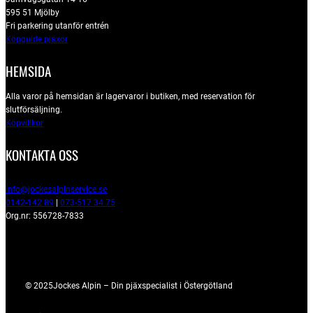
595 51 Mjölby
Fri parkering utanför entrén
Köpguide pjäxor
HEMSIDA
Alla varor på hemsidan är lagervaror i butiken, med reservation för
slutförsäljning.
Köpvillkor
KONTAKTA OSS
info@jockesalpinservice.se
0142-142 89
|
073-517 34 75
Org.nr: 556728-7833
© 2025
Jockes Alpin – Din pjäxspecialist i Östergötland