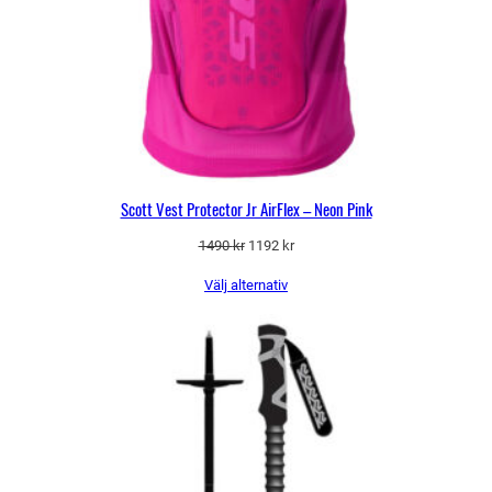
Scott Vest Protector Jr AirFlex – Neon Pink
Det
Det
1490
kr
1192
kr
ursprungliga
nuvarande
Välj alternativ
priset
priset
var:
är:
1490 kr.
1192 kr.