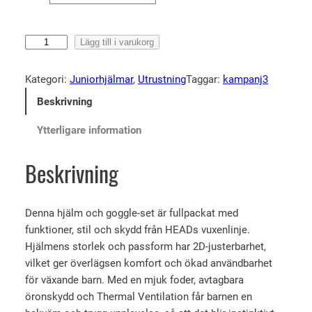
H
Lägg till i varukorg
e
a
Kategori:
Juniorhjälmar
, 
Utrustning
Taggar:
kampanj3
d
Beskrivning
M
o
Ytterligare information
j
o
Beskrivning
S
e
t
Denna hjälm och goggle-set är fullpackat med
–
funktioner, stil och skydd från HEADs vuxenlinje.
P
Hjälmens storlek och passform har 2D-justerbarhet,
A
vilket ger överlägsen komfort och ökad användbarhet
W
för växande barn. Med en mjuk foder, avtagbara
m
öronskydd och Thermal Ventilation får barnen en
ä