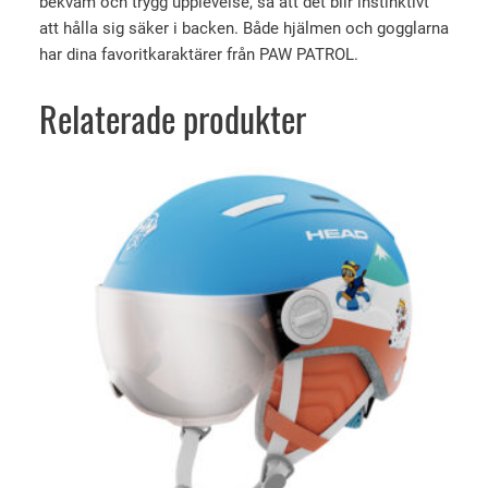
bekväm och trygg upplevelse, så att det blir instinktivt
n
att hålla sig säker i backen. Både hjälmen och gogglarna
g
har dina favoritkaraktärer från PAW PATROL.
d
Relaterade produkter