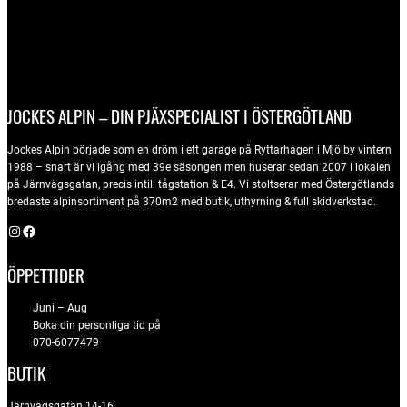
JOCKES ALPIN – DIN PJÄXSPECIALIST I ÖSTERGÖTLAND
Jockes Alpin började som en dröm i ett garage på Ryttarhagen i Mjölby vintern
1988 – snart är vi igång med 39e säsongen men huserar sedan 2007 i lokalen
på Järnvägsgatan, precis intill tågstation & E4. Vi stoltserar med Östergötlands
bredaste alpinsortiment på 370m2 med butik, uthyrning & full skidverkstad.
Instagram
Facebook
ÖPPETTIDER
Juni – Aug
Boka din personliga tid på
070-6077479
BUTIK
Järnvägsgatan 14-16