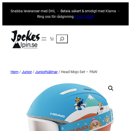
Snabba leveranser med DHL ・ Betala säkert & smidigt med Klarna ・
Ring oss för rådgivning
0142-14289
Sök
Hem
/
Junior
/
Juniorhjälmar
/ Head Mojo Set – PAW