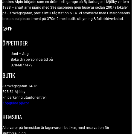
Jockes Alpin började som en dröm i ett garage på Ryttarhagen i Mjölby vintern
1988 – snart är vi igång med 39e säsongen men huserar sedan 2007 i lokalen
på Järnvägsgatan, precis intill tågstation & E4. Vi stoltserar med Östergötlands
bredaste alpinsortiment på 370m2 med butik, uthyrning & full skidverkstad.
Instagram
Facebook
ÖPPETTIDER
Juni – Aug
Boka din personliga tid på
070-6077479
BUTIK
Järnvägsgatan 14-16
595 51 Mjölby
Fri parkering utanför entrén
Köpguide pjäxor
HEMSIDA
Alla varor på hemsidan är lagervaror i butiken, med reservation för
slutförsäljning.