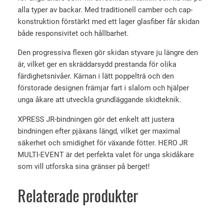
P
r
e
alla typer av backar. Med traditionell camber och cap-
r
i
t
konstruktion förstärkt med ett lager glasfiber får skidan
o
både responsivitet och hållbarhet.
s
ä
M
e
r
Den progressiva flexen gör skidan styvare ju längre den
u
t
:
är, vilket ger en skräddarsydd prestanda för olika
l
färdighetsnivåer. Kärnan i lätt poppelträ och den
v
2
t
förstorade designen främjar fart i slalom och hjälper
i
a
9
unga åkare att utveckla grundläggande skidteknik.
E
r
9
v
:
0
XPRESS JR-bindningen gör det enkelt att justera
e
bindningen efter pjäxans längd, vilket ger maximal
3
n
säkerhet och smidighet för växande fötter. HERO JR
2
k
t
MULTI-EVENT är det perfekta valet för unga skidåkare
9
r
+
som vill utforska sina gränser på berget!
X
0
.
p
Relaterade produkter
r
k
e
r
s