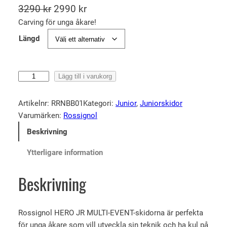
D
D
3290
kr
2990
kr
e
e
Carving för unga åkare!
t
t
Längd
u
n
r
u
R
Lägg till i varukorg
s
v
o
p
a
s
Artikelnr:
RRNBB01
Kategori:
Junior
, 
Juniorskidor
r
r
s
Varumärken:
Rossignol
u
a
i
Beskrivning
n
n
g
n
g
d
Ytterligare information
o
l
e
l
Beskrivning
i
p
H
g
r
e
a
i
r
Rossignol HERO JR MULTI-EVENT-skidorna är perfekta
p
s
o
för unga åkare som vill utveckla sin teknik och ha kul på