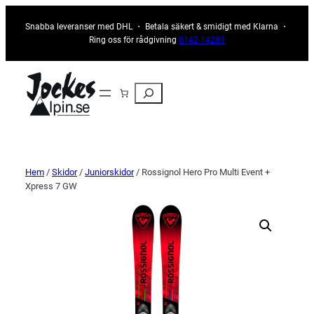
Snabba leveranser med DHL ・ Betala säkert & smidigt med Klarna ・
Ring oss för rådgivning
0142-14289
Sök
Hem
/
Skidor
/
Juniorskidor
/ Rossignol Hero Pro Multi Event +
Xpress 7 GW