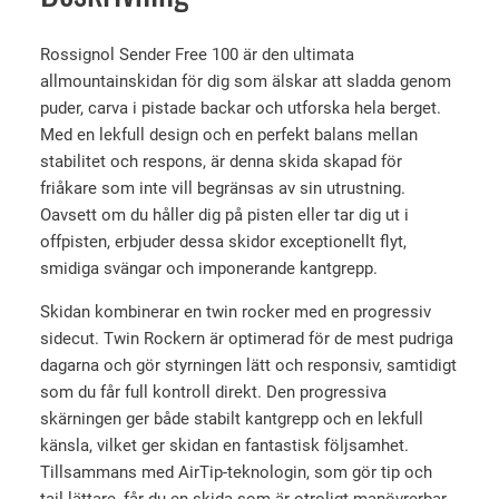
s
ä
e
e
r
n
Rossignol Sender Free 100 är den ultimata
t
:
d
allmountainskidan för dig som älskar att sladda genom
v
6
e
puder, carva i pistade backar och utforska hela berget.
r
a
4
Med en lekfull design och en perfekt balans mellan
F
r
9
stabilitet och respons, är denna skida skapad för
r
friåkare som inte vill begränsas av sin utrustning.
:
0
e
Oavsett om du håller dig på pisten eller tar dig ut i
9
e
offpisten, erbjuder dessa skidor exceptionellt flyt,
1
k
1
smidiga svängar och imponerande kantgrepp.
9
r
0
Skidan kombinerar en twin rocker med en progressiv
0
0
.
sidecut. Twin Rockern är optimerad för de mest pudriga
+
dagarna och gör styrningen lätt och responsiv, samtidigt
S
k
som du får full kontroll direkt. Den progressiva
P
r
skärningen ger både stabilt kantgrepp och en lekfull
X
.
känsla, vilket ger skidan en fantastisk följsamhet.
1
Tillsammans med AirTip-teknologin, som gör tip och
1