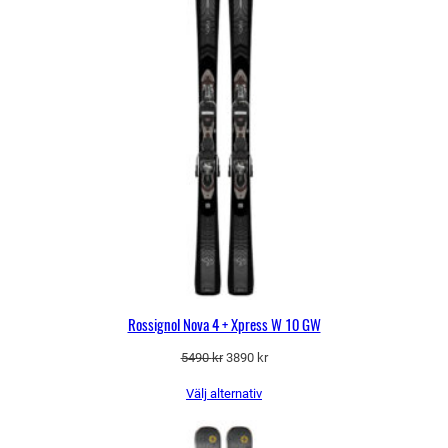
Rossignol Nova 4 + Xpress W 10 GW
Det
Det
5490
kr
3890
kr
ursprungliga
nuvarande
Välj alternativ
priset
priset
var:
är:
5490 kr.
3890 kr.