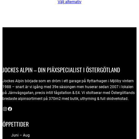
Välj alternativ
priset
priset
var:
är:
10000 kr.
6790 kr.
JOCKES ALPIN – DIN PJÄXSPECIALIST I ÖSTERGÖTLAND
Jockes Alpin började som en dröm i ett garage på Ryttarhagen i Mjölby vintern
1988 – snart är vi igång med 39e säsongen men huserar sedan 2007 i lokalen
på Järnvägsgatan, precis intill tågstation & E4. Vi stoltserar med Östergötlands
bredaste alpinsortiment på 370m2 med butik, uthyrning & full skidverkstad.
Instagram
Facebook
ÖPPETTIDER
Juni – Aug