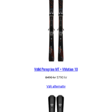
Völkl Peregrine MT + VMotion 10
Det
Det
8490
kr
5790
kr
ursprungliga
nuvarande
Välj alternativ
priset
priset
var:
är:
8490 kr.
5790 kr.