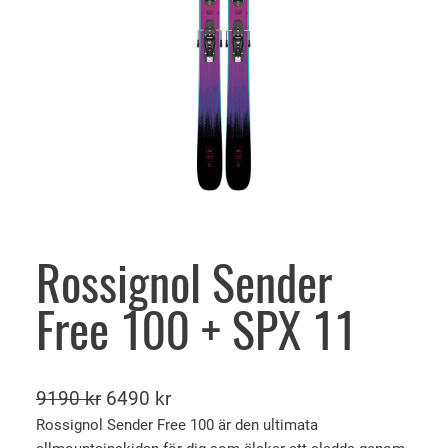
Rossignol Sender
Free 100 + SPX 11
D
D
9190
kr
6490
kr
e
e
Rossignol Sender Free 100 är den ultimata