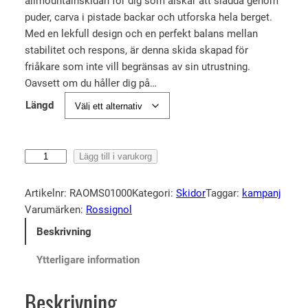
allmountainskidan för dig som älskar att sladda genom
t
t
puder, carva i pistade backar och utforska hela berget.
u
n
Med en lekfull design och en perfekt balans mellan
r
u
stabilitet och respons, är denna skida skapad för
s
v
friåkare som inte vill begränsas av sin utrustning.
p
a
Oavsett om du håller dig på…
r
r
Längd
u
a
n
n
R
g
d
Lägg till i varukorg
o
l
e
s
Artikelnr:
RAOMS01000
Kategori:
Skidor
Taggar:
kampanj
i
p
s
Varumärken:
Rossignol
g
r
i
Beskrivning
a
i
g
p
s
n
Ytterligare information
o
r
e
l
i
t
Beskrivning
S