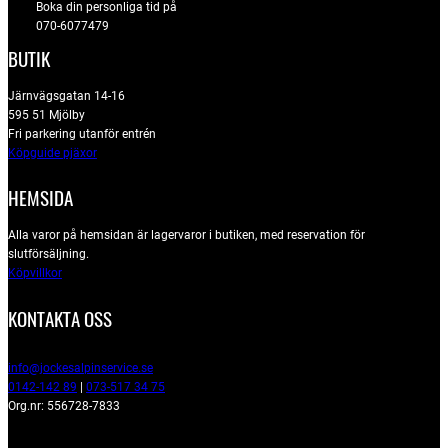
Boka din personliga tid på
070-6077479
BUTIK
Järnvägsgatan 14-16
595 51 Mjölby
Fri parkering utanför entrén
Köpguide pjäxor
HEMSIDA
Alla varor på hemsidan är lagervaror i butiken, med reservation för
slutförsäljning.
Köpvillkor
KONTAKTA OSS
info@jockesalpinservice.se
0142-142 89
|
073-517 34 75
Org.nr: 556728-7833