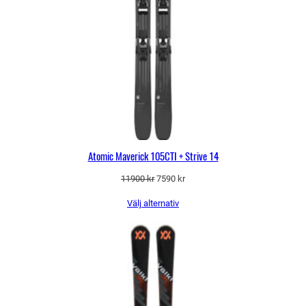
Atomic Maverick 105CTI + Strive 14
Det
Det
11900
kr
7590
kr
ursprungliga
nuvarande
Välj alternativ
priset
priset
var:
är:
11900 kr.
7590 kr.