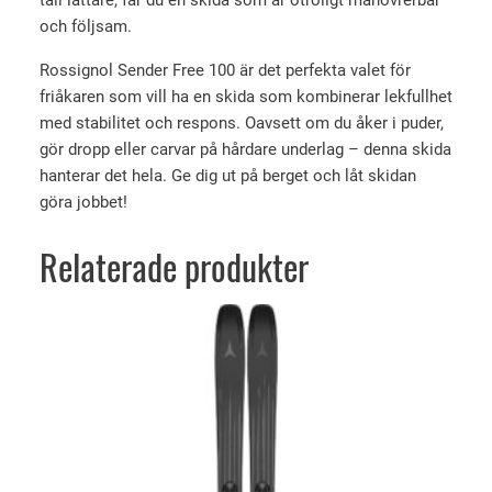
tail lättare, får du en skida som är otroligt manövrerbar
m
och följsam.
ä
n
Rossignol Sender Free 100 är det perfekta valet för
g
friåkaren som vill ha en skida som kombinerar lekfullhet
d
med stabilitet och respons. Oavsett om du åker i puder,
gör dropp eller carvar på hårdare underlag – denna skida
hanterar det hela. Ge dig ut på berget och låt skidan
göra jobbet!
Relaterade produkter