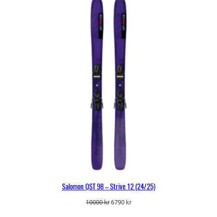
Salomon QST 98 – Strive 12 (24/25)
Det
Det
10000
kr
6790
kr
ursprungliga
nuvarande