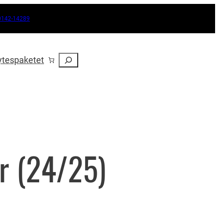
0142-14289
Sök
ytespaketet
r (24/25)