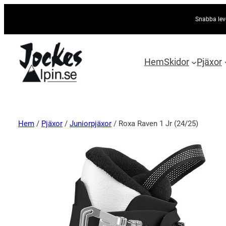
Snabba lev
Hem
Skidor
Pjäxor
Hem
/
Pjäxor
/
Juniorpjäxor
/ Roxa Raven 1 Jr (24/25)