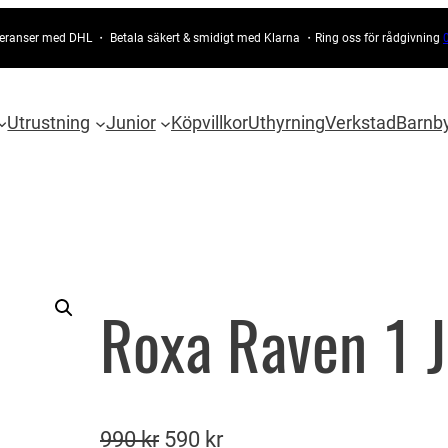
eranser med DHL ・ Betala säkert & smidigt med Klarna ・Ring oss för rådgivning
Utrustning
Junior
Köpvillkor
Uthyrning
Verkstad
Barnb
Roxa Raven 1 J
D
D
990
kr
590
kr