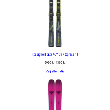
Rossignol Forza 40° Ca + Xpress 11
Det
Det
5990
kr
4390
kr
ursprungliga
nuvarande
Välj alternativ
priset
priset
var:
är:
5990 kr.
4390 kr.