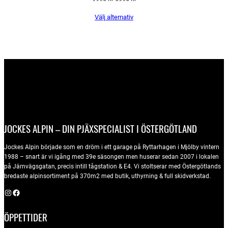
ursprungliga
nuvarande
Välj alternativ
priset
priset
var:
är:
9990 kr.
6990 kr.
JOCKES ALPIN – DIN PJÄXSPECIALIST I ÖSTERGÖTLAND
Jockes Alpin började som en dröm i ett garage på Ryttarhagen i Mjölby vintern
1988 – snart är vi igång med 39e säsongen men huserar sedan 2007 i lokalen
på Järnvägsgatan, precis intill tågstation & E4. Vi stoltserar med Östergötlands
bredaste alpinsortiment på 370m2 med butik, uthyrning & full skidverkstad.
Instagram
Facebook
ÖPPETTIDER