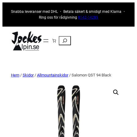
Snabba leveranser med DHL ・ Betala säkert & smidigt med Klarna ・
Ring oss för rådgivning
0142-14289
Sök
Hem
/
Skidor
/
Allmountainskidor
/ Salomon QST 94 Black