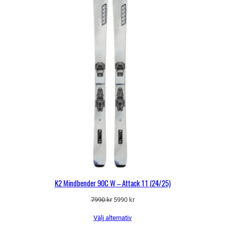
K2 Mindbender 90C W – Attack 11 (24/25)
Det
Det
7990
kr
5990
kr
ursprungliga
nuvarande
Välj alternativ
priset
priset