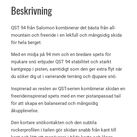
T
6
Beskrivning
9
9
4
0
B
QST 94 från Salomon kombinerar det bästa från all-
l
mountain och freeride i en lekfull och mångsidig skida
k
a
för hela berget.
r
c
Med en midja på 94 mm och en bredare spets för
k
t
mjukare snö erbjuder QST 94 stabilitet och starkt
m
i
kantgrepp i pisten, samtidigt som den ger extra flyt när
ä
l
du söker dig ut i varierande terräng och djupare snö.
n
l
g
Inspirerad av resten av QST-serien kombinerar skidan en
1
d
freerideinspirerad spets med en mer pistanpassad tail
1
för att skapa en balanserad och mångsidig
8
åkupplevelse.
9
Den kortare snökontakten och den subtila
0
rockerprofilen i tailen gör skidan snabb från kant till