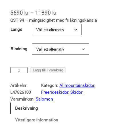
P
5690
kr
–
11890
kr
r
QST 94 – mångsidighet med friåkningskänsla
i
Längd
s
i
Bindning
n
t
e
S
Lägg till i varukorg
r
a
l
v
Artikelnr:
Kategori:
Allmountainskidor
, 
o
a
L47826100
Freerideskidor
, 
Skidor
m
Varumärken:
Salomon
l
o
l
Beskrivning
n
:
Q
Ytterligare information
5
S