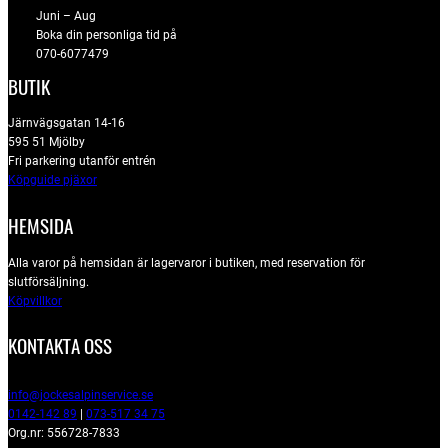
Juni – Aug
Boka din personliga tid på
070-6077479
BUTIK
Järnvägsgatan 14-16
595 51 Mjölby
Fri parkering utanför entrén
Köpguide pjäxor
HEMSIDA
Alla varor på hemsidan är lagervaror i butiken, med reservation för
slutförsäljning.
Köpvillkor
KONTAKTA OSS
info@jockesalpinservice.se
0142-142 89
|
073-517 34 75
Org.nr: 556728-7833