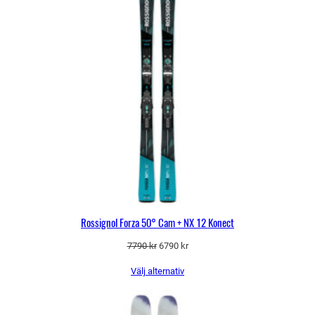
Rossignol Forza 50° Cam + NX 12 Konect
Det
Det
7790
kr
6790
kr
ursprungliga
nuvarande
Välj alternativ
priset
priset
var:
är:
7790 kr.
6790 kr.