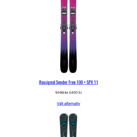
Rossignol Sender Free 100 + SPX 11
Det
Det
9190
kr
6490
kr
ursprungliga
nuvarande
Välj alternativ
priset
priset
var:
är:
9190 kr.
6490 kr.