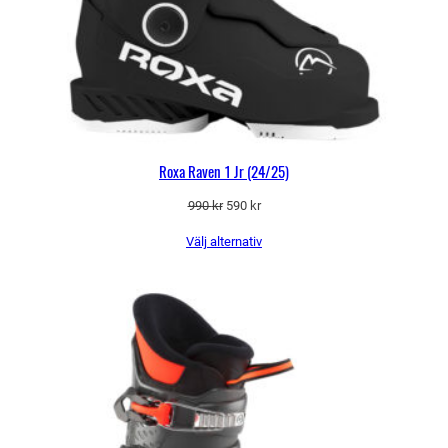
Roxa Raven 1 Jr (24/25)
Det
Det
990
kr
590
kr
ursprungliga
nuvarande
Välj alternativ
priset
priset
var:
är:
990 kr.
590 kr.