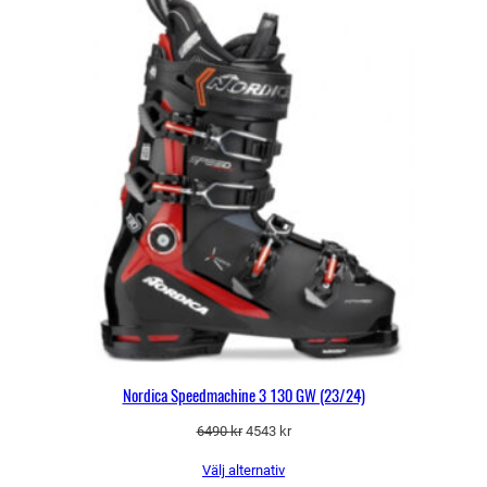
Nordica Speedmachine 3 130 GW (23/24)
Det
Det
6490
kr
4543
kr
ursprungliga
nuvarande
Välj alternativ
priset
priset