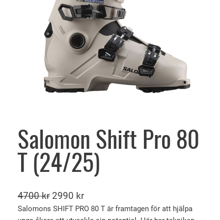
Salomon Shift Pro 80
T (24/25)
D
D
4700
kr
2990
kr
e
e
Salomons SHIFT PRO 80 T är framtagen för att hjälpa