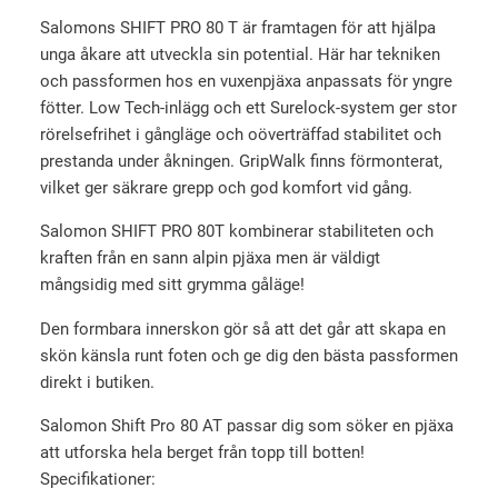
s
ä
f
Salomons SHIFT PRO 80 T är framtagen för att hjälpa
e
r
t
unga åkare att utveckla sin potential. Här har tekniken
t
:
P
och passformen hos en vuxenpjäxa anpassats för yngre
v
2
r
fötter. Low Tech-inlägg och ett Surelock-system ger stor
o
a
9
rörelsefrihet i gångläge och oöverträffad stabilitet och
8
r
9
prestanda under åkningen. GripWalk finns förmonterat,
0
vilket ger säkrare grepp och god komfort vid gång.
:
0
T
4
Salomon SHIFT PRO 80T kombinerar stabiliteten och
(
7
k
kraften från en sann alpin pjäxa men är väldigt
2
mångsidig med sitt grymma gåläge!
0
r
4
/
0
.
Den formbara innerskon gör så att det går att skapa en
2
skön känsla runt foten och ge dig den bästa passformen
5
k
direkt i butiken.
)
r
m
Salomon Shift Pro 80 AT passar dig som söker en pjäxa
.
ä
att utforska hela berget från topp till botten!
n
Specifikationer: