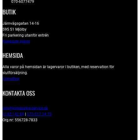
070-6077479
BUTIK
Järnvägsgatan 14-16
595 51 Mjölby
Fri parkering utanför entrén
Köpguide pjäxor
HEMSIDA
Alla varor på hemsidan är lagervaror i butiken, med reservation för
slutförsäljning.
Köpvillkor
KONTAKTA OSS
info@jockesalpinservice.se
0142-142 89
|
073-517 34 75
Org.nr: 556728-7833