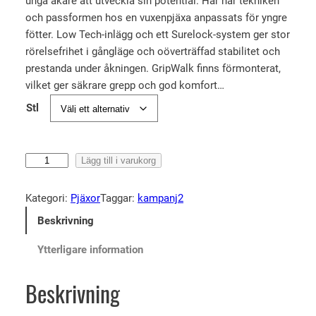
unga åkare att utveckla sin potential. Här har tekniken
t
t
och passformen hos en vuxenpjäxa anpassats för yngre
u
n
fötter. Low Tech-inlägg och ett Surelock-system ger stor
r
u
rörelsefrihet i gångläge och oöverträffad stabilitet och
s
v
prestanda under åkningen. GripWalk finns förmonterat,
p
a
vilket ger säkrare grepp och god komfort…
r
r
Stl
u
a
n
n
S
g
d
Lägg till i varukorg
a
l
e
l
Kategori:
Pjäxor
Taggar:
kampanj2
i
p
o
g
r
Beskrivning
m
a
i
o
Ytterligare information
p
s
n
S
r
e
Beskrivning
h
i
t
i