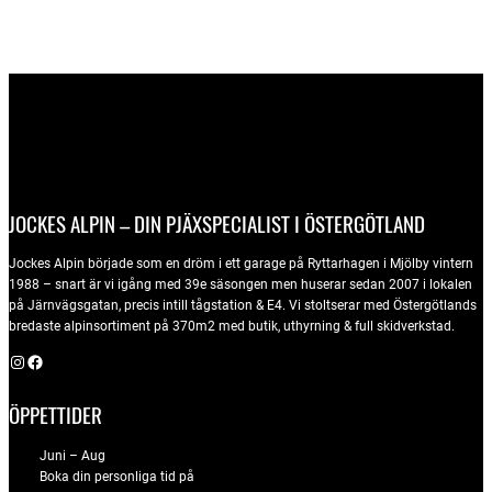
var:
är:
6490 kr.
4543 kr.
JOCKES ALPIN – DIN PJÄXSPECIALIST I ÖSTERGÖTLAND
Jockes Alpin började som en dröm i ett garage på Ryttarhagen i Mjölby vintern
1988 – snart är vi igång med 39e säsongen men huserar sedan 2007 i lokalen
på Järnvägsgatan, precis intill tågstation & E4. Vi stoltserar med Östergötlands
bredaste alpinsortiment på 370m2 med butik, uthyrning & full skidverkstad.
Instagram
Facebook
ÖPPETTIDER
Juni – Aug
Boka din personliga tid på