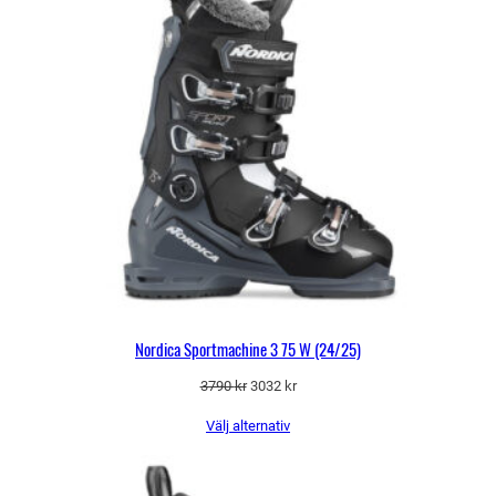
Nordica Sportmachine 3 75 W (24/25)
Det
Det
3790
kr
3032
kr
ursprungliga
nuvarande
Välj alternativ
priset
priset
var:
är:
3790 kr.
3032 kr.