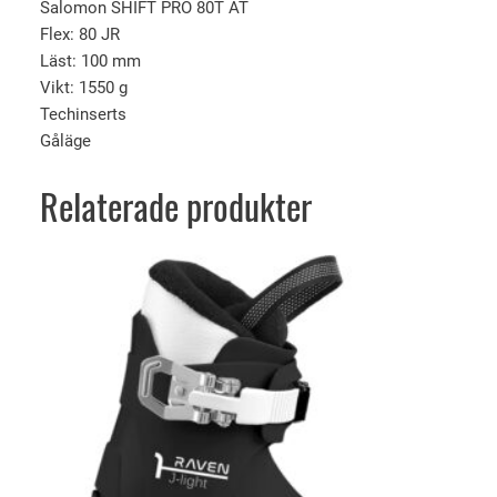
g
Salomon SHIFT PRO 80T AT
d
Flex: 80 JR
Läst: 100 mm
Vikt: 1550 g
Techinserts
Gåläge
Relaterade produkter