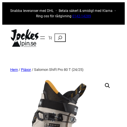
Snabba leveranser med DHL ・ Betala säkert & smidigt med Klarna ・
Ring oss för rådgivning
0142-14289
Sök
Hem
/
Pjäxor
/ Salomon Shift Pro 80 T (24/25)