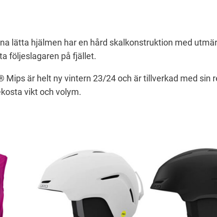
n
i
t
nna lätta hjälmen har en hård skalkonstruktion med utmär
e
 följeslagaren på fjället.
r
2
i® Mips är helt ny vintern 23/24 och är tillverkad med si
V
ekosta vikt och volym.
i
M
i
p
s
–
D
i
r