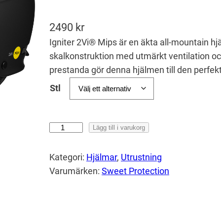
2490
kr
Igniter 2Vi® Mips är en äkta all-mountain h
skalkonstruktion med utmärkt ventilation o
prestanda gör denna hjälmen till den perfekta
Stl
S
Lägg till i varukorg
w
e
Kategori:
Hjälmar
, 
Utrustning
e
Varumärken:
Sweet Protection
t
I
g