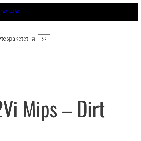
0142-14289
Sök
ytespaketet
2Vi Mips – Dirt