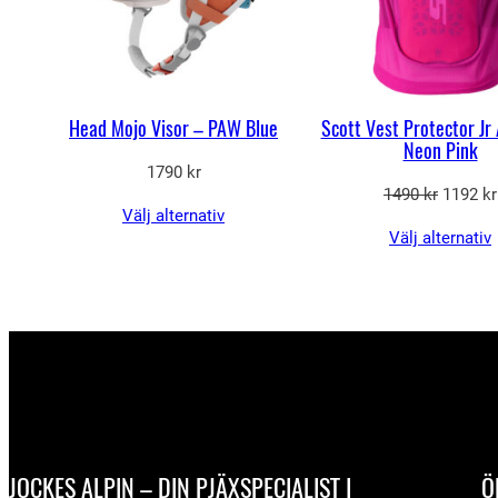
Head Mojo Visor – PAW Blue
Scott Vest Protector Jr 
Neon Pink
1790
kr
Det
1490
kr
1192
kr
Välj alternativ
ursprun
Välj alternativ
priset
var:
1490 kr
JOCKES ALPIN – DIN PJÄXSPECIALIST I
Ö