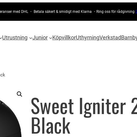
eranser med DHL ・ Betala säkert & smidigt med Klarna ・Ring oss för rådgivning
Utrustning
Junior
Köpvillkor
Uthyrning
Verkstad
Barnb
ack
Sweet Igniter 
Black