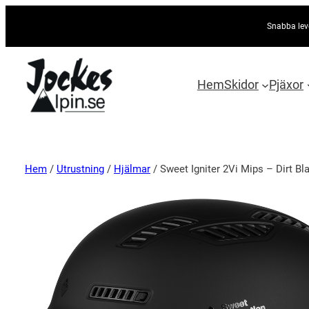
Snabba lev
Hem
Skidor
Pjäxor
Hem
/
Utrustning
/
Hjälmar
/ Sweet Igniter 2Vi Mips – Dirt Bl