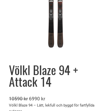
Völkl Blaze 94 +
Attack 14
D
D
10590
kr
6990
kr
e
e
Völkl Blaze 94 – Lätt, lekfull och byggd för fartfyllda