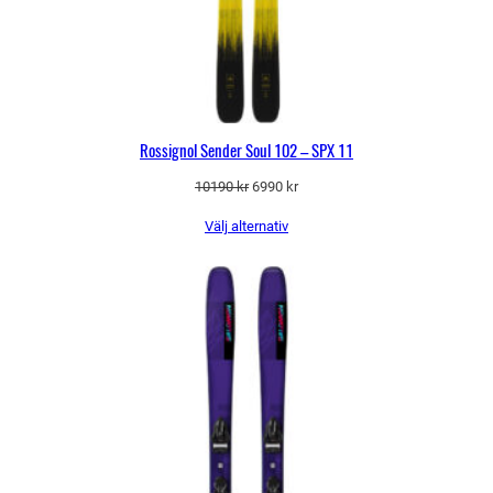
Rossignol Sender Soul 102 – SPX 11
Det
Det
10190
kr
6990
kr
ursprungliga
nuvarande
Välj alternativ
priset
priset
var:
är:
10190 kr.
6990 kr.