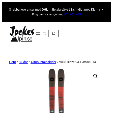
Snabba leveranser med DHL ・ Betala säkert & smidigt med Klarna ・
Ring oss för rådgivning
0142-14289
Sök
Hem
/
Skidor
/
Allmountainskidor
/ Völkl Blaze 94 + Attack 14