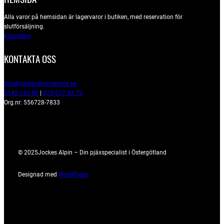
Alla varor på hemsidan är lagervaror i butiken, med reservation för
slutförsäljning.
Köpvillkor
KONTAKTA OSS
info@jockesalpinservice.se
0142-142 89
|
073-517 34 75
Org.nr: 556728-7833
© 2025
Jockes Alpin – Din pjäxspecialist i Östergötland
Designad med
WordPress