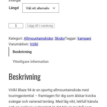
svängar
t
t
u
n
Längd
r
u
s
v
V
Lägg till i varukorg
p
a
ö
r
r
l
Kategori:
Allmountainskidor
, 
Skidor
Taggar:
kampanj
u
a
k
Varumärken:
Völkl
n
n
l
Beskrivning
B
g
d
l
l
e
Ytterligare information
a
i
p
z
Beskrivning
g
r
e
a
i
9
p
s
4
Völkl Blaze 94 är en sportig allmountainskida med
+
r
e
touringpotential – framtagen för dig som älskar kvicka
A
i
t
svängar och varierad terräng. Med låg vikt, lekfull känsla
t