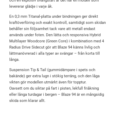
och en explosiv svängstart är det här en modell som
s
ä
t
levererar glädje i varje åk.
e
r
a
t
:
En 0,3 mm Titanal-platta under bindningen ger direkt
c
kraftöverföring och exakt kontroll, samtidigt som skidan
v
6
k
behåller sin följsamhet tack vare att metall endast
1
a
9
används under foten. Den lätta och responsiva Hybrid
4
r
9
Multilayer Woodcore (Green Core) i kombination med 4
m
:
0
Radius Drive Sidecut gör att Blaze 94 känns livlig och
ä
1
lättmanövrerad i alla typer av svängar – från korta till
n
0
k
långa.
g
5
r
d
Suspension Tip & Tail (gummidämpare i spets och
9
.
bakände) ger extra lugn i stökig terräng, och den låga
0
vikten gör modellen utmärkt även för topptur.
Oavsett om du siktar på fart i pisten, lekfull friåkning
eller långa turdagar i bergen – Blaze 94 är en mångsidig
k
skida som klarar allt.
r
.