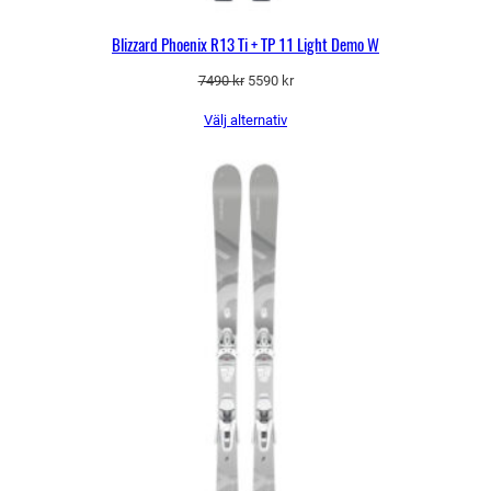
Blizzard Phoenix R13 Ti + TP 11 Light Demo W
Det
Det
7490
kr
5590
kr
ursprungliga
nuvarande
Välj alternativ
priset
priset
var:
är:
7490 kr.
5590 kr.