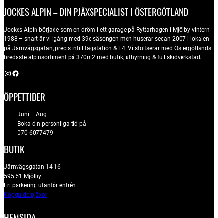
JOCKES ALPIN – DIN PJÄXSPECIALIST I ÖSTERGÖTLAND
Jockes Alpin började som en dröm i ett garage på Ryttarhagen i Mjölby vintern
1988 – snart är vi igång med 39e säsongen men huserar sedan 2007 i lokalen
på Järnvägsgatan, precis intill tågstation & E4. Vi stoltserar med Östergötlands
bredaste alpinsortiment på 370m2 med butik, uthyrning & full skidverkstad.
Instagram
Facebook
ÖPPETTIDER
Juni – Aug
Boka din personliga tid på
070-6077479
BUTIK
Järnvägsgatan 14-16
595 51 Mjölby
Fri parkering utanför entrén
Köpguide pjäxor
HEMSIDA