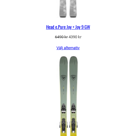
Head e.Pure Joy + Joy 9 GW
Det
Det
6490
kr
4390
kr
ursprungliga
nuvarande
Välj alternativ
priset
priset
var:
är:
6490 kr.
4390 kr.