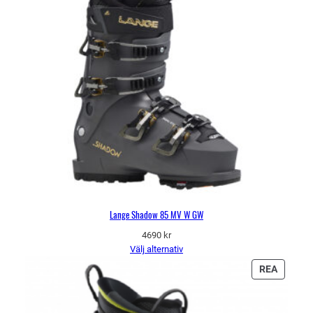
Lange Shadow 85 MV W GW
4690
kr
Välj alternativ
PRODU
REA
PÅ
REA