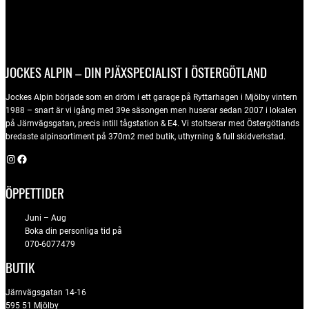
JOCKES ALPIN – DIN PJÄXSPECIALIST I ÖSTERGÖTLAND
Jockes Alpin började som en dröm i ett garage på Ryttarhagen i Mjölby vintern
1988 – snart är vi igång med 39e säsongen men huserar sedan 2007 i lokalen
på Järnvägsgatan, precis intill tågstation & E4. Vi stoltserar med Östergötlands
bredaste alpinsortiment på 370m2 med butik, uthyrning & full skidverkstad.
Instagram
Facebook
ÖPPETTIDER
Juni – Aug
Boka din personliga tid på
070-6077479
BUTIK
Järnvägsgatan 14-16
595 51 Mjölby