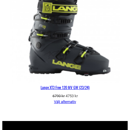
Lange XT3 Free 120 MV GW (23/24)
Det
Det
6790
kr
4753
kr
ursprungliga
nuvarande
Välj alternativ
priset
priset
var:
är:
6790 kr.
4753 kr.