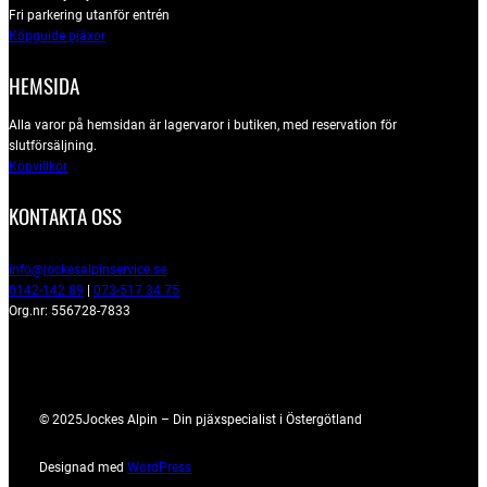
Fri parkering utanför entrén
Köpguide pjäxor
HEMSIDA
Alla varor på hemsidan är lagervaror i butiken, med reservation för
slutförsäljning.
Köpvillkor
KONTAKTA OSS
info@jockesalpinservice.se
0142-142 89
|
073-517 34 75
Org.nr: 556728-7833
© 2025
Jockes Alpin – Din pjäxspecialist i Östergötland
Designad med
WordPress