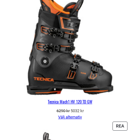
REA
Tecnica Mach1 HV 120 TD GW
Det
Det
6290
kr
5032
kr
ursprungliga
nuvarande
Välj alternativ
priset
priset
PRODU
REA
var:
är:
PÅ
6290 kr.
5032 kr.
REA