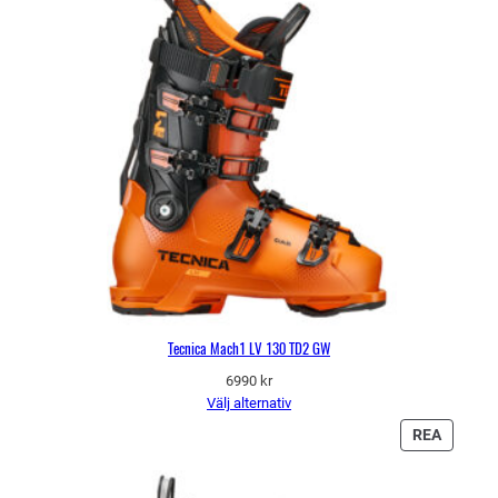
Tecnica Mach1 LV 130 TD2 GW
6990
kr
Välj alternativ
PRODU
REA
PÅ
REA