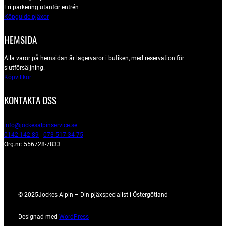
Fri parkering utanför entrén
Köpguide pjäxor
HEMSIDA
Alla varor på hemsidan är lagervaror i butiken, med reservation för
slutförsäljning.
Köpvillkor
KONTAKTA OSS
info@jockesalpinservice.se
0142-142 89
|
073-517 34 75
Org.nr: 556728-7833
© 2025
Jockes Alpin – Din pjäxspecialist i Östergötland
Designad med
WordPress