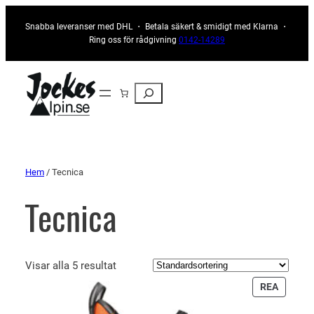
Snabba leveranser med DHL ・ Betala säkert & smidigt med Klarna ・
Ring oss för rådgivning
0142-14289
Sök
Hem
/ Tecnica
Tecnica
Visar alla 5 resultat
PRODU
REA
PÅ