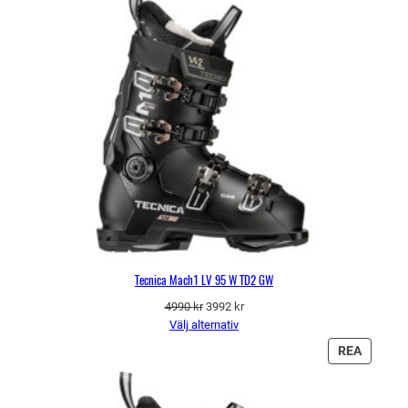
Tecnica Mach1 LV 95 W TD2 GW
Det
Det
4990
kr
3992
kr
ursprungliga
nuvarande
Välj alternativ
priset
priset
PRODU
REA
var:
är:
PÅ
4990 kr.
3992 kr.
REA