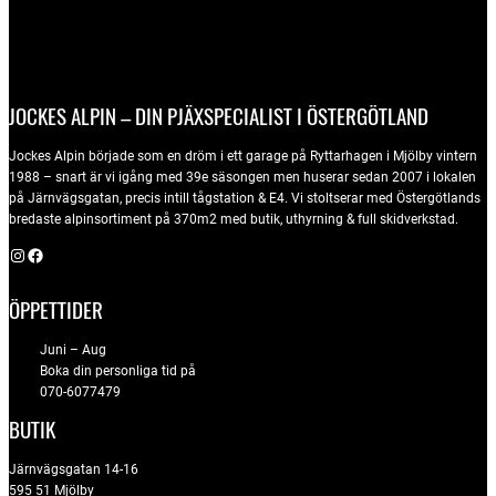
JOCKES ALPIN – DIN PJÄXSPECIALIST I ÖSTERGÖTLAND
Jockes Alpin började som en dröm i ett garage på Ryttarhagen i Mjölby vintern
1988 – snart är vi igång med 39e säsongen men huserar sedan 2007 i lokalen
på Järnvägsgatan, precis intill tågstation & E4. Vi stoltserar med Östergötlands
bredaste alpinsortiment på 370m2 med butik, uthyrning & full skidverkstad.
Instagram
Facebook
ÖPPETTIDER
Juni – Aug
Boka din personliga tid på
070-6077479
BUTIK
Järnvägsgatan 14-16
595 51 Mjölby