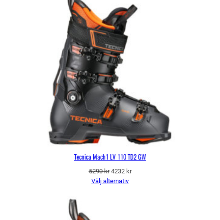
Tecnica Mach1 LV 110 TD2 GW
Det
Det
5290
kr
4232
kr
ursprungliga
nuvarande
Välj alternativ
priset
priset
var:
är:
5290 kr.
4232 kr.