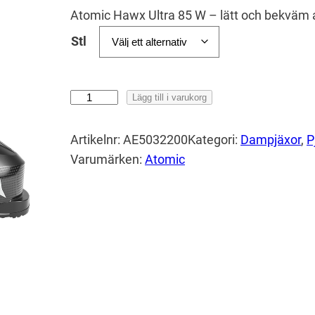
Atomic Hawx Ultra 85 W – lätt och bekväm a
Stl
A
Lägg till i varukorg
t
o
Artikelnr:
AE5032200
Kategori:
Dampjäxor
, 
P
m
Varumärken:
Atomic
i
c
H
a
w
x
U