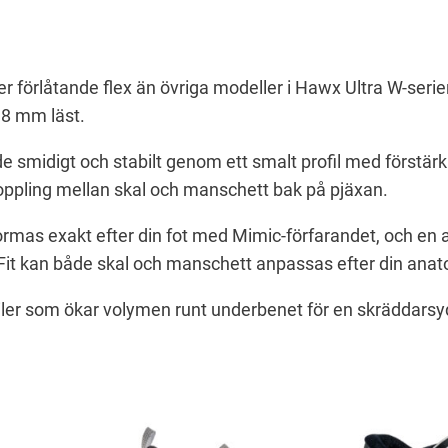
l
t
r
a
förlåtande flex än övriga modeller i Hawx Ultra W-serie
8
8 mm läst.
5
de smidigt och stabilt genom ett smalt profil med förstärk
W
 koppling mellan skal och manschett bak på pjäxan.
G
W
rmas exakt efter din fot med Mimic-förfarandet, och en 
m
t kan både skal och manschett anpassas efter din anat
ä
n
iler som ökar volymen runt underbenet för en skräddars
g
d