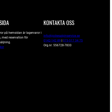
SIDA
KONTAKTA OSS
ror på hemsidan är lagervaror i
info@jockesalpinservice.se
, med reservation för
0142-142 89
|
073-517 34 75
säljning.
Org.nr: 556728-7833
kor