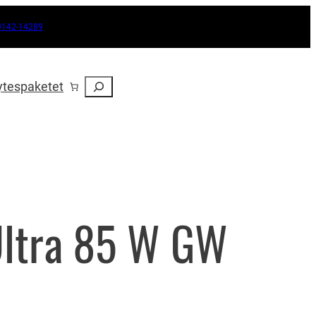
0142-14289
Sök
ytespaketet
Ultra 85 W GW