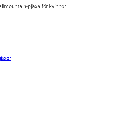
llmountain-pjäxa för kvinnor
jäxor