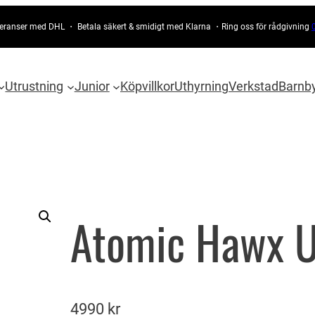
eranser med DHL ・ Betala säkert & smidigt med Klarna ・Ring oss för rådgivning
Utrustning
Junior
Köpvillkor
Uthyrning
Verkstad
Barnb
Atomic Hawx 
4990
kr