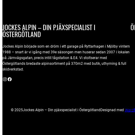
JOCKES ALPIN – DIN PJÄXSPECIALIST I
Ö
ÖSTERGÖTLAND
Jockes Alpin började som en dröm i ett garage på Ryttarhagen i Mjölby vintern
1988 – snart är vi igång med 39e säsongen men huserar sedan 2007 i lokalen
på Järnvägsgatan, precis intill tågstation & E4. Vi stoltserar med
Östergötlands bredaste alpinsortiment på 370m2 med butik, uthyrning & full
skidverkstad.
Instagram
Facebook
© 2025
Jockes Alpin – Din pjäxspecialist i Östergötland
Designad med
WordP