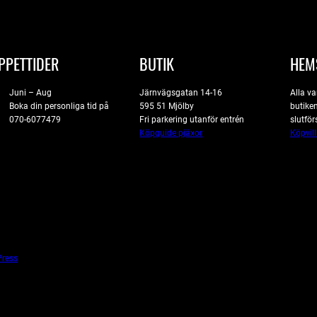
PPETTIDER
BUTIK
HEM
Juni – Aug
Järnvägsgatan 14-16
Alla va
Boka din personliga tid på
595 51 Mjölby
butiken
070-6077479
Fri parkering utanför entrén
slutför
Köpguide pjäxor
Köpvill
ress