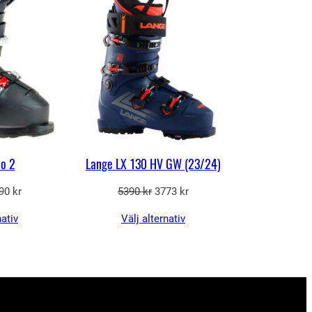
uo 2
Lange LX 130 HV GW (23/24)
t
Det
Det
Det
90
kr
5390
kr
3773
kr
sprungliga
nuvarande
ursprungliga
nuvarande
nativ
Välj alternativ
set
priset
priset
priset
:
är:
var:
är:
90 kr.
1290 kr.
5390 kr.
3773 kr.