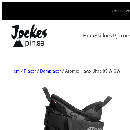
Snabba lev
Hem
Skidor
Pjäxor
Hem
/
Pjäxor
/
Dampjäxor
/ Atomic Hawx Ultra 85 W GW