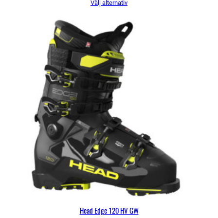
Välj alternativ
priset
priset
var:
är:
990 kr.
590 kr.
Head Edge 120 HV GW