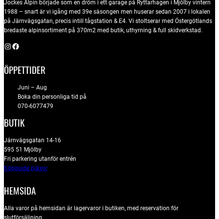
Jockes Alpin började som en dröm i ett garage på Ryttarhagen i Mjölby vintern
1988 – snart är vi igång med 39e säsongen men huserar sedan 2007 i lokalen
på Järnvägsgatan, precis intill tågstation & E4. Vi stoltserar med Östergötlands
bredaste alpinsortiment på 370m2 med butik, uthyrning & full skidverkstad.
Instagram
Facebook
ÖPPETTIDER
Juni – Aug
Boka din personliga tid på
070-6077479
BUTIK
Järnvägsgatan 14-16
595 51 Mjölby
Fri parkering utanför entrén
Köpguide pjäxor
HEMSIDA
Alla varor på hemsidan är lagervaror i butiken, med reservation för
slutförsäljning.