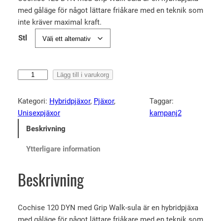
med gåläge för något lättare friåkare med en teknik som
t
t
inte kräver maximal kraft.
u
n
Stl
r
u
s
v
p
a
T
Lägg till i varukorg
r
r
e
u
a
c
Kategori:
Hybridpjäxor
, 
Pjäxor
, 
Taggar:
n
n
n
Unisexpjäxor
kampanj2
i
g
d
Beskrivning
c
l
e
a
Ytterligare information
i
p
C
g
r
o
Beskrivning
a
i
c
p
s
h
i
r
e
Cochise 120 DYN med Grip Walk-sula är en hybridpjäxa
s
i
t
med gåläge för något lättare friåkare med en teknik som