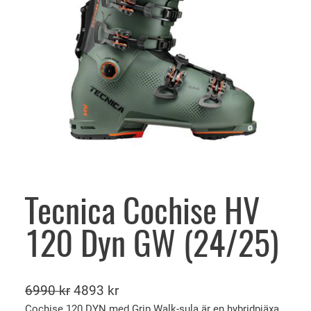
Tecnica Cochise HV
120 Dyn GW (24/25)
D
D
6990
kr
4893
kr
e
e
Cochise 120 DYN med Grip Walk-sula är en hybridpjäxa