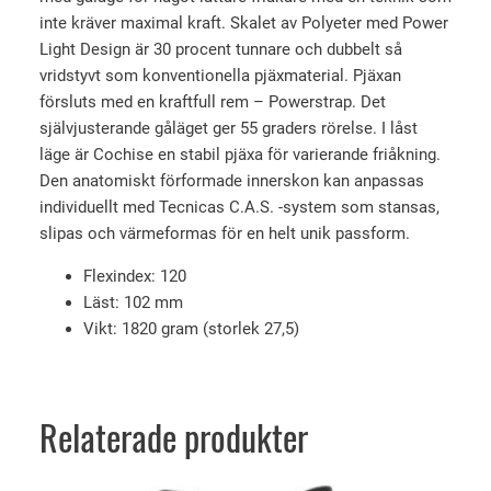
e
inte kräver maximal kraft. Skalet av Polyeter med Power
s
ä
H
Light Design är 30 procent tunnare och dubbelt så
e
r
V
vridstyvt som konventionella pjäxmaterial. Pjäxan
t
:
1
försluts med en kraftfull rem – Powerstrap. Det
v
4
2
självjusterande gåläget ger 55 graders rörelse. I låst
0
a
8
läge är Cochise en stabil pjäxa för varierande friåkning.
D
r
9
Den anatomiskt förformade innerskon kan anpassas
y
individuellt med Tecnicas C.A.S. -system som stansas,
:
3
n
slipas och värmeformas för en helt unik passform.
6
G
9
k
Flexindex: 120
W
Läst: 102 mm
9
r
(
Vikt: 1820 gram (storlek 27,5)
2
0
.
4
/
k
2
Relaterade produkter
r
5
.
)
m