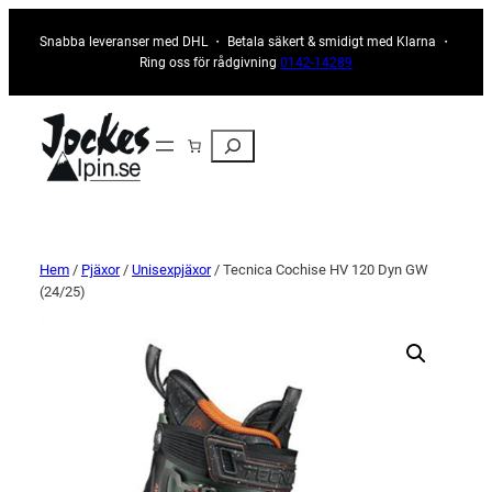
Snabba leveranser med DHL ・ Betala säkert & smidigt med Klarna ・
Ring oss för rådgivning
0142-14289
Sök
Hem
/
Pjäxor
/
Unisexpjäxor
/ Tecnica Cochise HV 120 Dyn GW
(24/25)