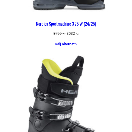
Nordica Sportmachine 3 75 W (24/25)
Det
Det
3790
kr
3032
kr
ursprungliga
nuvarande
Välj alternativ
priset
priset
var:
är:
3790 kr.
3032 kr.