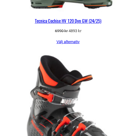
Tecnica Cochise HV 120 Dyn GW (24/25)
Det
Det
6990
kr
4893
kr
ursprungliga
nuvarande
Välj alternativ
priset
priset
var:
är:
6990 kr.
4893 kr.