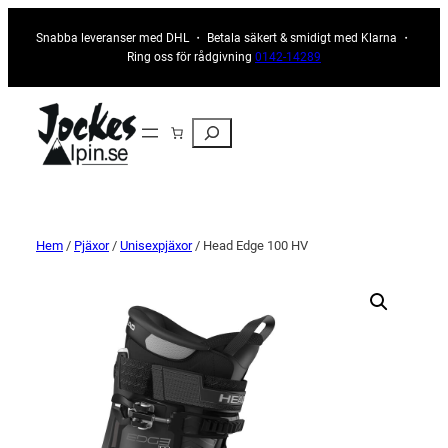
Snabba leveranser med DHL ・ Betala säkert & smidigt med Klarna ・
Ring oss för rådgivning
0142-14289
Sök
Hem
/
Pjäxor
/
Unisexpjäxor
/ Head Edge 100 HV