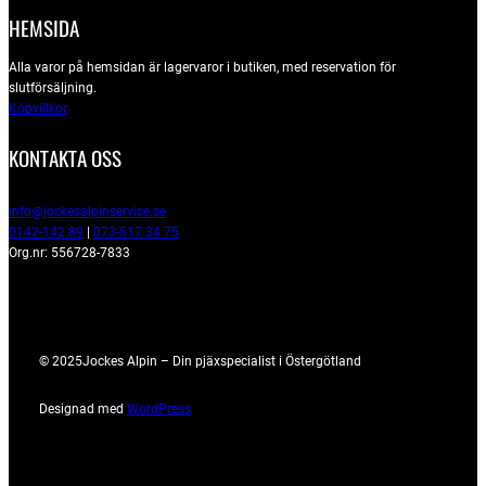
HEMSIDA
Alla varor på hemsidan är lagervaror i butiken, med reservation för
slutförsäljning.
Köpvillkor
KONTAKTA OSS
info@jockesalpinservice.se
0142-142 89
|
073-517 34 75
Org.nr: 556728-7833
© 2025
Jockes Alpin – Din pjäxspecialist i Östergötland
Designad med
WordPress