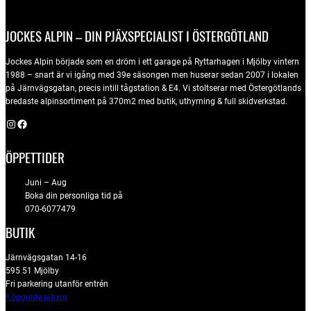
JOCKES ALPIN – DIN PJÄXSPECIALIST I ÖSTERGÖTLAND
Jockes Alpin började som en dröm i ett garage på Ryttarhagen i Mjölby vintern
1988 – snart är vi igång med 39e säsongen men huserar sedan 2007 i lokalen
på Järnvägsgatan, precis intill tågstation & E4. Vi stoltserar med Östergötlands
bredaste alpinsortiment på 370m2 med butik, uthyrning & full skidverkstad.
Instagram
Facebook
ÖPPETTIDER
Juni – Aug
Boka din personliga tid på
070-6077479
BUTIK
Järnvägsgatan 14-16
595 51 Mjölby
Fri parkering utanför entrén
Köpguide pjäxor