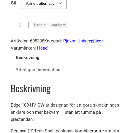
Stl
H
Lägg till i varukorg
e
a
Artikelnr:
605338
Kategori:
Pjäxor
, 
Unisexpjäxor
d
Varumärken:
Head
E
Beskrivning
d
g
Ytterligare information
e
1
Beskrivning
0
0
H
Edge 100 HV GW är designad för att göra skidåkningen
V
enklare och mer bekväm – utan att tumma på
m
prestandan.
ä
Den nya EZ-Tech Shell-designen kombinerar tre smarta
n