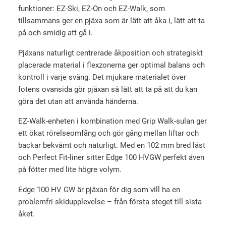
funktioner: EZ-Ski, EZ-On och EZ-Walk, som
g
tillsammans ger en pjäxa som är lätt att åka i, lätt att ta
d
på och smidig att gå i.
Pjäxans naturligt centrerade åkposition och strategiskt
placerade material i flexzonerna ger optimal balans och
kontroll i varje sväng. Det mjukare materialet över
fotens ovansida gör pjäxan så lätt att ta på att du kan
göra det utan att använda händerna.
EZ-Walk-enheten i kombination med Grip Walk-sulan ger
ett ökat rörelseomfång och gör gång mellan liftar och
backar bekvämt och naturligt. Med en 102 mm bred läst
och Perfect Fit-liner sitter Edge 100 HVGW perfekt även
på fötter med lite högre volym.
Edge 100 HV GW är pjäxan för dig som vill ha en
problemfri skidupplevelse – från första steget till sista
åket.